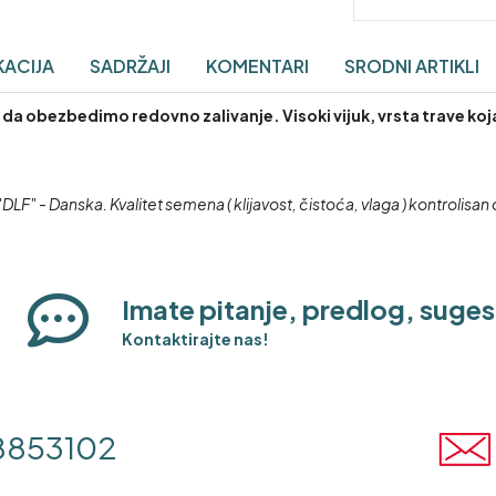
KACIJA
SADRŽAJI
KOMENTARI
SRODNI ARTIKLI
 obezbedimo redovno zalivanje. Visoki vijuk, vrsta trave koja 
" - Danska. Kvalitet semena ( klijavost, čistoća, vlaga ) kontrolisan 
Imate pitanje, predlog, suges
Kontaktirajte nas!
8853102