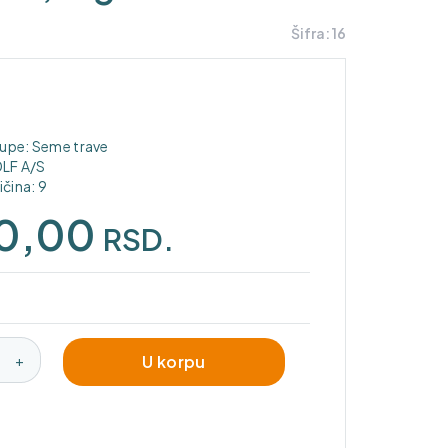
Šifra: 16
rupe:
Seme trave
DLF A/S
čina: 9
50,00
RSD.
+
U korpu