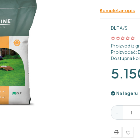
Kompletan opis
DLF A/S
Proizvod iz g
Proizvođač:
Dostupna koli
5.1
Na lageru
-