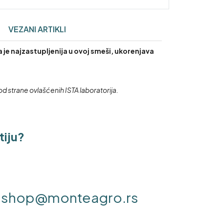
VEZANI ARTIKLI
je najzastupljenija u ovoj smeši, ukorenjava
od strane ovlašćenih ISTA laboratorija.
tiju?
shop@monteagro.rs