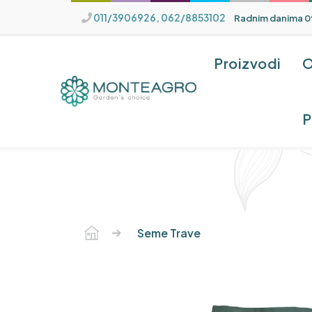
011/3906926, 062/8853102
Radnim danima
0
Proizvodi
O
P
Seme Trave