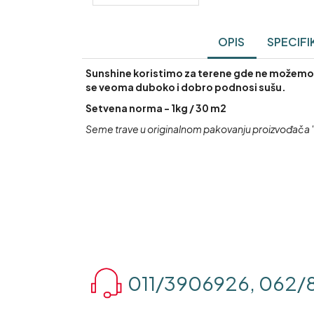
OPIS
SPECIFI
Sunshine koristimo za terene gde ne možemo da
se veoma duboko i dobro podnosi sušu.
Setvena norma - 1kg / 30 m2
Seme trave u originalnom pakovanju proizvođača "DLF
011/3906926, 062/