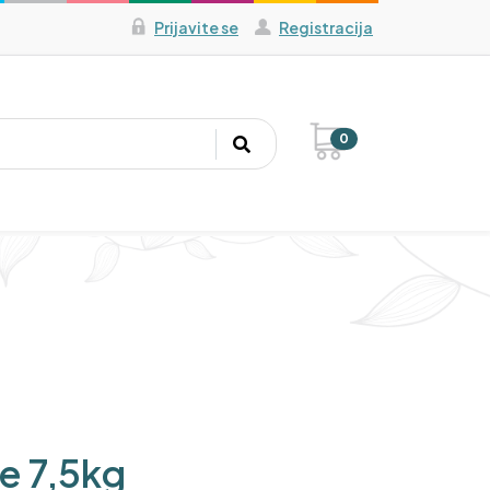
Prijavite se
Registracija
0
e 7,5kg